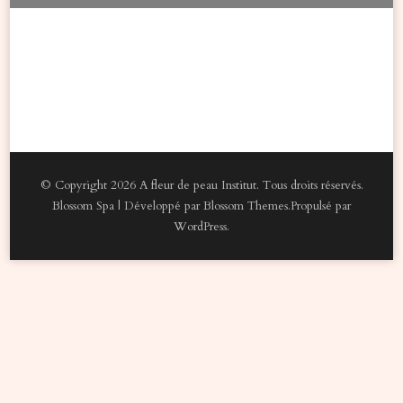
© Copyright 2026
A fleur de peau Institut
. Tous droits réservés.
Blossom Spa | Développé par
Blossom Themes
.Propulsé par
WordPress
.